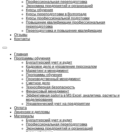
Профессиональная переподготовка
Экономика предприятий и организаций
Курсы обучения
Курсы переподготовки в Волгограде
Курсы профессиональной подготовки
Повышение квалификации профессиональная
переподготовка
Переподготовка и повышение квалификации
Отзывы
Контакты
Главная
Программы обучения
Бухгалтерский учет и аудит
Кадровое дело и управление персоналом
Маркетинг и менеджмент
Программы обучения
Производственный менеджмент
Сметное дело
Техносферная безопасность
Финансовый менеджмент
Эффективная работа в MS Excel, аналитика, расчеты и
моделирование
Управленческий учет на предприятии
Оплата
Лицензии и дипломы
Материалы
Бухгалтерский учет и аудит
Профессиональная переподготовка
Экономика предприятий и организаций